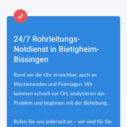
24/7 Rohrleitungs-
Notdienst in Bietigheim-
Bissingen
Rund um die Uhr erreichbar, auch an
Wochenenden und Feiertagen. Wir
kommen schnell vor Ort, analysieren das
Problem und beginnen mit der Behebung.
Rufen Sie uns jederzeit an – wir sind für Sie