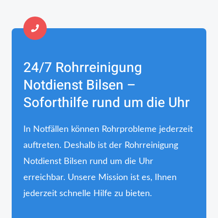
24/7 Rohrreinigung
Notdienst Bilsen –
Soforthilfe rund um die Uhr
In Notfällen können Rohrprobleme jederzeit
auftreten. Deshalb ist der Rohrreinigung
Notdienst Bilsen rund um die Uhr
erreichbar. Unsere Mission ist es, Ihnen
jederzeit schnelle Hilfe zu bieten.