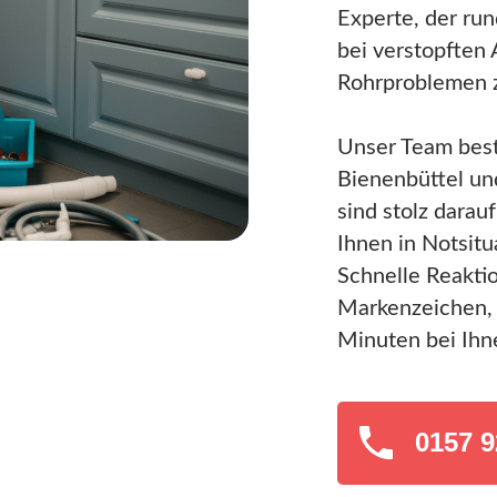
Experte, der run
bei verstopften
Rohrproblemen z
Unser Team best
Bienenbüttel u
sind stolz darau
Ihnen in Notsitu
Schnelle Reakti
Markenzeichen, 
Minuten bei Ihn
0157 9