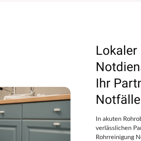
Lokaler
Notdien
Ihr Part
Notfäll
In akuten Rohro
verlässlichen Par
Rohrreinigung No