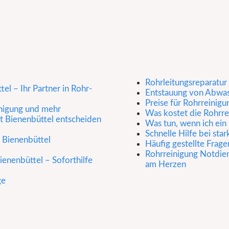
Rohrleitungsreparatur
el – Ihr Partner in Rohr-
Entstauung von Abwa
Preise für Rohrreinig
inigung und mehr
Was kostet die Rohrre
t Bienenbüttel entscheiden
Was tun, wenn ich ei
Schnelle Hilfe bei sta
n Bienenbüttel
Häufig gestellte Frage
Rohrreinigung Notdiens
enenbüttel – Soforthilfe
am Herzen
ge