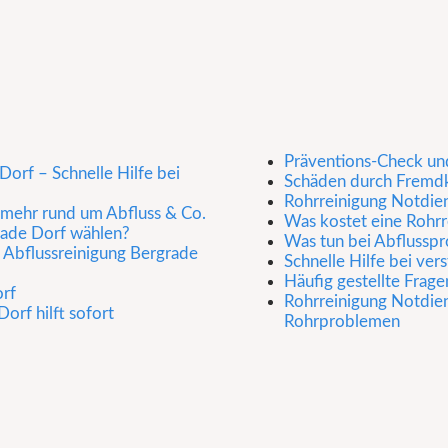
Präventions-Check u
orf – Schnelle Hilfe bei
Schäden durch Fremdk
Rohrreinigung Notdien
d mehr rund um Abfluss & Co.
Was kostet eine Rohrr
rade Dorf wählen?
Was tun bei Abflussp
e Abflussreinigung Bergrade
Schnelle Hilfe bei ver
Häufig gestellte Frage
orf
Rohrreinigung Notdien
orf hilft sofort
Rohrproblemen