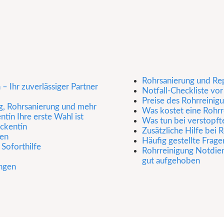
Rohrsanierung und Re
– Ihr zuverlässiger Partner
Notfall-Checkliste vor
Preise des Rohrreinig
ng, Rohrsanierung und mehr
Was kostet eine Rohrr
in Ihre erste Wahl ist
Was tun bei verstopft
eckentin
Zusätzliche Hilfe bei
gen
Häufig gestellte Frage
Soforthilfe
Rohrreinigung Notdien
gut aufgehoben
ngen