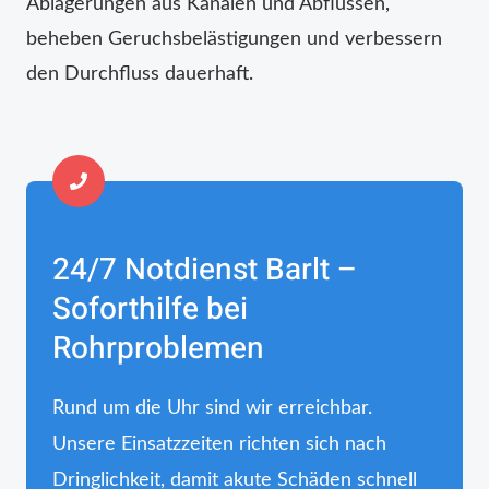
Ablagerungen aus Kanälen und Abflüssen,
beheben Geruchsbelästigungen und verbessern
den Durchfluss dauerhaft.
24/7 Notdienst Barlt –
Soforthilfe bei
Rohrproblemen
Rund um die Uhr sind wir erreichbar.
Unsere Einsatzzeiten richten sich nach
Dringlichkeit, damit akute Schäden schnell