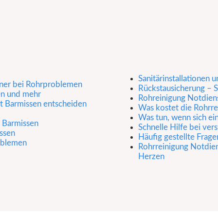
Sanitärinstallationen
tner bei Rohrproblemen
Rückstausicherung –
en und mehr
Rohreinigung Notdiens
st Barmissen entscheiden
Was kostet die Rohrre
Was tun, wenn sich ei
n Barmissen
Schnelle Hilfe bei ver
ssen
Häufig gestellte Frage
roblemen
Rohrreinigung Notdiens
Herzen