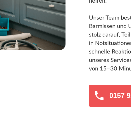
helfen.
Unser Team best
Barmissen und 
stolz darauf, Te
in Notsituatione
schnelle Reaktio
unseres Services
von 15–30 Minu
0157 9