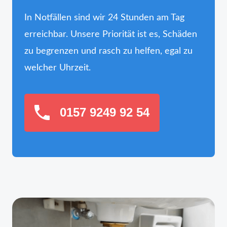
In Notfällen sind wir 24 Stunden am Tag
erreichbar. Unsere Priorität ist es, Schäden
zu begrenzen und rasch zu helfen, egal zu
welcher Uhrzeit.
0157 9249 92 54