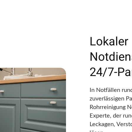
Lokaler
Notdiens
24/7-Pa
In Notfällen ru
zuverlässigen Par
Rohrreinigung No
Experte, der run
Leckagen, Vers