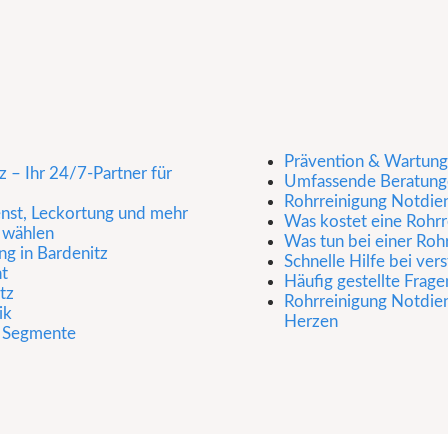
Prävention & Wartung
 – Ihr 24/7-Partner für
Umfassende Beratunge
Rohrreinigung Notdien
enst, Leckortung und mehr
Was kostet eine Rohrr
 wählen
Was tun bei einer Roh
ng in Bardenitz
Schnelle Hilfe bei ve
nt
Häufig gestellte Frage
tz
Rohrreinigung Notdiens
ik
Herzen
r Segmente