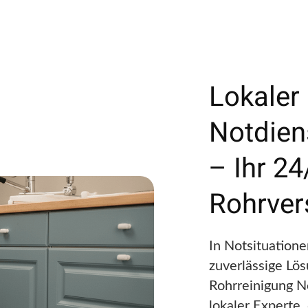
Lokaler
Notdien
– Ihr 24
Rohrver
In Notsituatione
zuverlässige Lö
Rohrreinigung No
lokaler Experte,