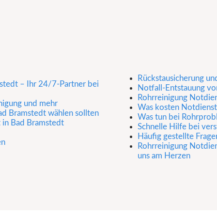
Rückstausicherung un
tedt – Ihr 24/7-Partner bei
Notfall-Entstauung v
Rohrreinigung Notdie
inigung und mehr
Was kosten Notdienst
d Bramstedt wählen sollten
Was tun bei Rohrprob
t in Bad Bramstedt
Schnelle Hilfe bei ver
Häufig gestellte Frage
en
Rohrreinigung Notdiens
uns am Herzen