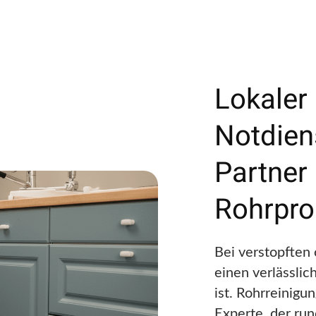
Lokaler
Notdien
Partner 
Rohrpr
Bei verstopften
einen verlässlic
ist. Rohrreinigu
Experte, der run