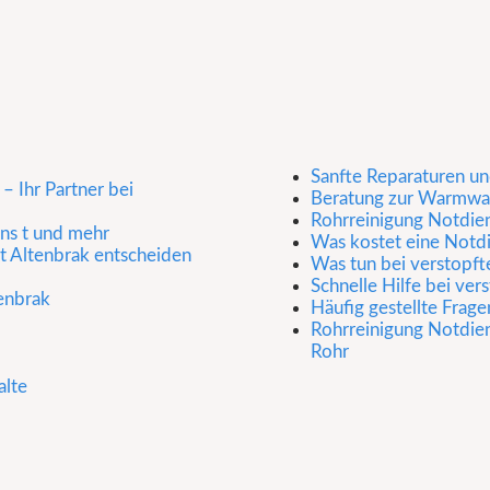
Sanfte Reparaturen u
– Ihr Partner bei
Beratung zur Warmwas
Rohrreinigung Notdien
ens t und mehr
Was kostet eine Notd
t Altenbrak entscheiden
Was tun bei verstopft
Schnelle Hilfe bei ve
enbrak
Häufig gestellte Frage
Rohrreinigung Notdiens
Rohr
alte