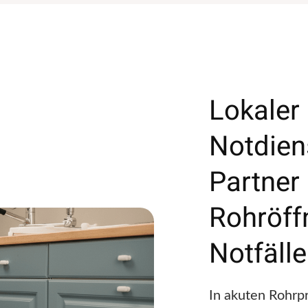
Lokaler
Notdiens
Partner 
Rohröf
Notfäll
In akuten Rohrp