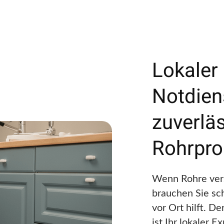
Lokaler
Notdien
zuverläs
Rohrpr
Wenn Rohre vers
brauchen Sie sch
vor Ort hilft. D
ist Ihr lokaler 