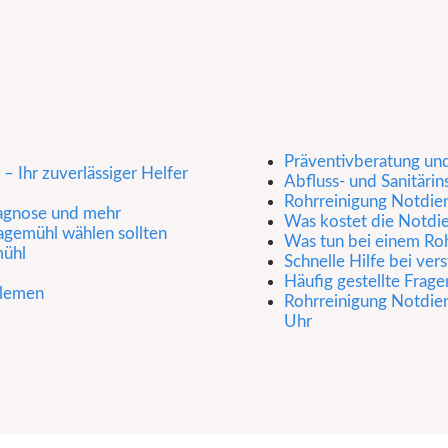
Präventivberatung un
 Ihr zuverlässiger Helfer
Abfluss- und Sanitärin
Rohrreinigung Notdien
iagnose und mehr
Was kostet die Notdi
agemühl wählen sollten
Was tun bei einem Ro
mühl
Schnelle Hilfe bei ve
Häufig gestellte Frage
blemen
Rohrreinigung Notdie
Uhr