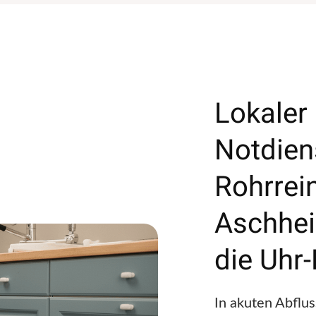
Lokaler
Notdien
Rohrrei
Aschhei
die Uhr-
In akuten Abflu