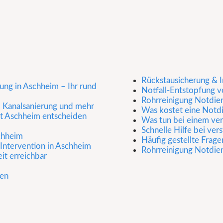
Rückstausicherung & I
ung in Aschheim – Ihr rund
Notfall-Entstopfung v
Rohrreinigung Notdie
, Kanalsanierung und mehr
Was kostet eine Notdi
st Aschheim entscheiden
Was tun bei einem ver
Schnelle Hilfe bei ve
schheim
Häufig gestellte Frage
ntervention in Aschheim
Rohrreinigung Notdiens
it erreichbar
gen